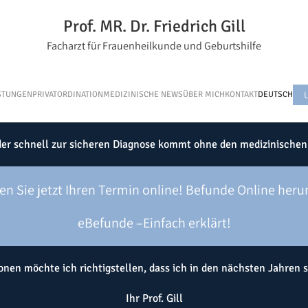
Prof. MR. Dr. Friedrich Gill
Facharzt für Frauenheilkunde und Geburtshilfe
STUNGEN
PRIVATORDINATION
MEDIZINISCHE NEWS
ÜBER MICH
KONTAKT
DEUTSCH
r schnell zur sicheren Diagnose kommt ohne den medizinischen Fo
en Sie jetzt Ihren Termin online!
Befunde Online heru
eBefunde –Einfach erklärt!
nen möchte ich richtigstellen, dass ich in den nächsten Jahren s
Ihr Prof. Gill